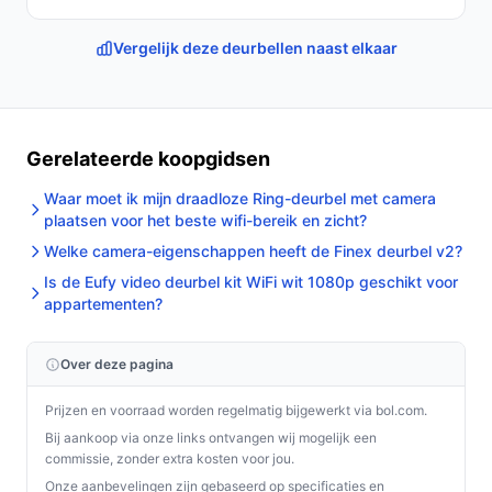
ondersteunt en of die frequentie actief is.
Bekijk de Nederlandstalige handleiding
Vergelijk deze deurbellen naast elkaar
(verkrijgbaar via de QR-code op verpakking of door
contact met de verkoper) voor specifieke aansluit-
en stroominformatie.
Specificaties in mensentaal
Gerelateerde koopgidsen
Waar moet ik mijn draadloze Ring-deurbel met camera
Voedingstype:
het systeem werkt op netstroom;
plaatsen voor het beste wifi-bereik en zicht?
controleer in de handleiding hoe het binnenpaneel
Welke camera-eigenschappen heeft de Finex deurbel v2?
van stroom wordt voorzien (er is informatie over
voeding via netwerkkabel vermeld).
Is de Eufy video deurbel kit WiFi wit 1080p geschikt voor
appartementen?
Draadloze verbinding / WIFI:
het systeem
ondersteunt wifi en bediening via een mobiele app;
let op dat 2,4 GHz vereist is.
Over deze pagina
Camera & waterbestendig:
de deurbelcamera is
Prijzen en voorraad worden regelmatig bijgewerkt via bol.com.
weerbestendig, geschikt voor buitenmontage.
Bij aankoop via onze links ontvangen wij mogelijk een
Bewegingssensor:
aanwezig; kan meldingen
commissie, zonder extra kosten voor jou.
geven bij detectie, maar er is geen interne
Onze aanbevelingen zijn gebaseerd op specificaties en