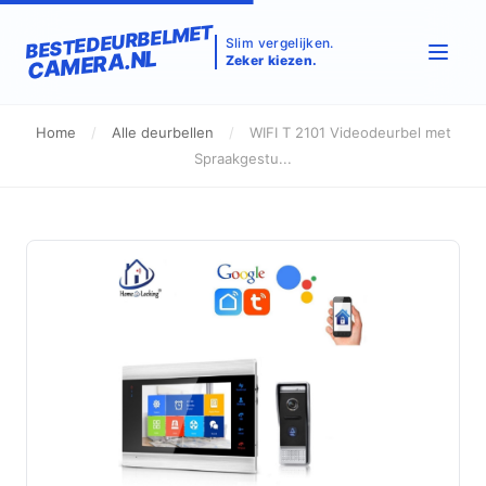
BESTEDEURBELMET
Slim vergelijken.
CAMERA.NL
Zeker kiezen.
Home
/
Alle deurbellen
/
WIFI T 2101 Videodeurbel met
Spraakgestu...