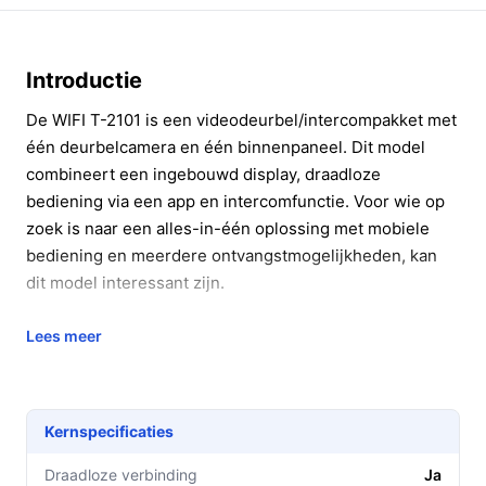
Introductie
De WIFI T-2101 is een videodeurbel/intercompakket met
één deurbelcamera en één binnenpaneel. Dit model
combineert een ingebouwd display, draadloze
bediening via een app en intercomfunctie. Voor wie op
zoek is naar een alles-in-één oplossing met mobiele
bediening en meerdere ontvangstmogelijkheden, kan
dit model interessant zijn.
In 20 seconden beslissen
Lees meer
Kopen als:
je een deurbelcamera met
binnenmonitor wilt die draadloos te bedienen is en
waarvan het binnenpaneel een eigen scherm en
Kernspecificaties
intercomfunctie heeft.
Draadloze verbinding
Ja
Niet kopen als:
je een systeem zoekt met