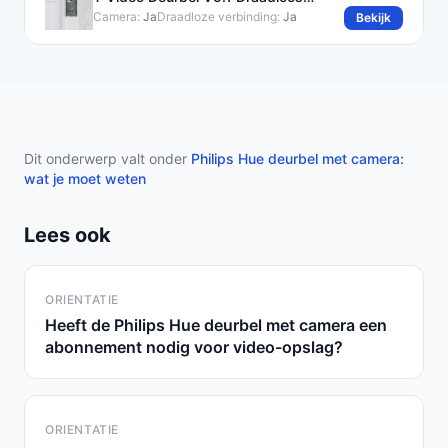
Compleet Set
Camera:
Ja
Draadloze verbinding:
Ja
Bekijk
Dit onderwerp valt onder
Philips Hue deurbel met camera:
wat je moet weten
Lees ook
ORIENTATIE
Heeft de Philips Hue deurbel met camera een
abonnement nodig voor video-opslag?
ORIENTATIE