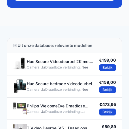
Uit onze database: relevante modellen
€199,00
Hue Secure Videodeurbel 2K met
Tweerichtingsaudio
Camera:
Ja
Draadloze verbinding:
Nee
Bekijk
€158,00
Hue Secure bedrade videodeurbel
2K-video en
Camera:
Ja
Draadloze verbinding:
Nee
Bekijk
€473,95
Philips WelcomeEye Draadloze
Videodeurbel met Smartphone
Camera:
Ja
Draadloze verbinding:
Ja
Bekijk
€59,89
T Video Deurbel V5.1 Draadloos