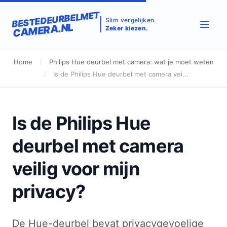
BESTEDEURBELMET
Slim vergelijken.
CAMERA.NL
Zeker kiezen.
Home
/
Philips Hue deurbel met camera: wat je moet weten
/
Is de Philips Hue deurbel met camera vei...
Is de Philips Hue
deurbel met camera
veilig voor mijn
privacy?
De Hue-deurbel bevat privacygevoelige