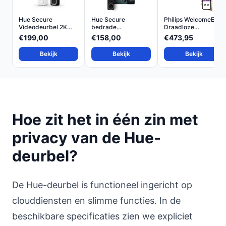
Hue Secure
Hue Secure
Philips WelcomeEye
Videodeurbel 2K
bedrade
Draadloze
met Tweeric...
videodeurbel 2K-
Videodeur...
€199,00
€158,00
€473,95
vid...
Bekijk
Bekijk
Bekijk
Hoe zit het in één zin met
privacy van de Hue-
deurbel?
De Hue-deurbel is functioneel ingericht op
clouddiensten en slimme functies. In de
beschikbare specificaties zien we expliciet