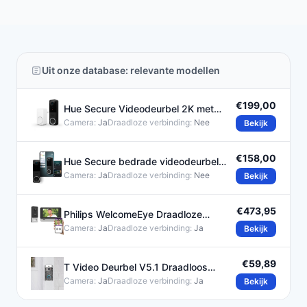
Uit onze database: relevante modellen
€199,00
Hue Secure Videodeurbel 2K met
Tweerichtingsaudio
Camera:
Ja
Draadloze verbinding:
Nee
Bekijk
€158,00
Hue Secure bedrade videodeurbel
2K-video en
Camera:
Ja
Draadloze verbinding:
Nee
Bekijk
€473,95
Philips WelcomeEye Draadloze
Videodeurbel met Smartphone
Camera:
Ja
Draadloze verbinding:
Ja
Bekijk
€59,89
T Video Deurbel V5.1 Draadloos
Compleet Set
Camera:
Ja
Draadloze verbinding:
Ja
Bekijk