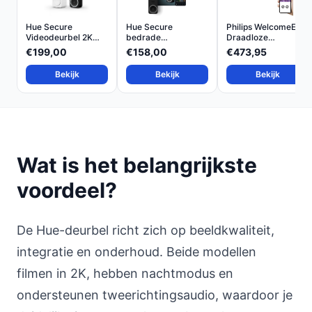
Hue Secure
Hue Secure
Philips WelcomeEye
Videodeurbel 2K
bedrade
Draadloze
met Tweeric...
videodeurbel 2K-
Videodeur...
€199,00
€158,00
€473,95
vid...
Bekijk
Bekijk
Bekijk
Wat is het belangrijkste
voordeel?
De Hue-deurbel richt zich op beeldkwaliteit,
integratie en onderhoud. Beide modellen
filmen in 2K, hebben nachtmodus en
ondersteunen tweerichtingsaudio, waardoor je