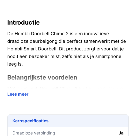
Introductie
De Hombli Doorbell Chime 2 is een innovatieve
draadloze deurbelgong die perfect samenwerkt met de
Hombli Smart Doorbell. Dit product zorgt ervoor dat je
nooit een bezoeker mist, zelfs niet als je smartphone
leeg is.
Belangrijkste voordelen
Met de Hombli Doorbell Chime 2 haal je een scala aan
Lees meer
praktische voordelen in huis. Deze draadloze gong biedt
een betrouwbare oplossing voor het ontvangen van
bezoekers, ongeacht waar je je in huis bevindt.
Kernspecificaties
Groot bereik tot 30 meter: Plaats de gong waar je
maar wilt zonder signaalverlies.
Draadloze verbinding
Ja