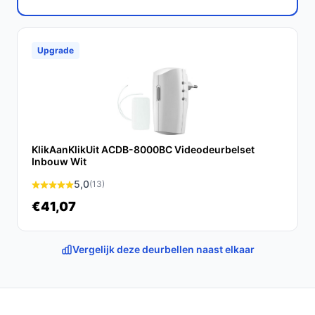
bestedeurbelmetcamera.nl. Kies bewust wat perfect
past bij jouw behoeften!
Upgrade
KlikAanKlikUit ACDB-8000BC Videodeurbelset
Inbouw Wit
5,0
(13)
€41,07
Vergelijk deze deurbellen naast elkaar