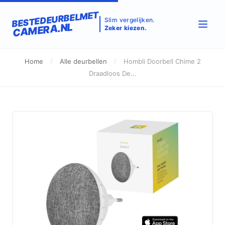
BESTEDEURBELMET
Slim vergelijken.
CAMERA.NL
Zeker kiezen.
Home
/
Alle deurbellen
/
Hombli Doorbell Chime 2
Draadloos De...