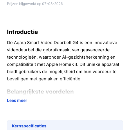
Prijzen bijgewerkt op 07-08-2026
Introductie
De Aqara Smart Video Doorbell G4 is een innovatieve
videodeurbel die gebruikmaakt van geavanceerde
technologieën, waaronder AI-gezichtsherkenning en
compatibiliteit met Apple HomeKit. Dit unieke apparaat
biedt gebruikers de mogelijkheid om hun voordeur te
beveiligen met gemak en efficiëntie.
Belangrijkste voordelen
Lees meer
Met de Aqara Smart Video Doorbell G4 profiteert u van
verschillende praktische voordelen:
**AI-gezichtsherkenning**: U ontvangt meldingen
Kernspecificaties
van bekende gezichten, waardoor u direct kunt