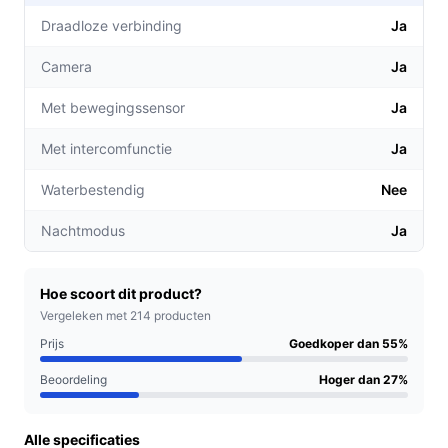
zien wie er voor uw deur staat.
Draadloze verbinding
Ja
**Flexibele installatie**: De deurbel kan zowel op
Camera
Ja
batterijen als bedraad worden gebruikt, wat
installatie in verschillende situaties
Met bewegingssensor
Ja
vergemakkelijkt.
**Duidelijke videokwaliteit**: Met een 1080P HD
Met intercomfunctie
Ja
camera en een kijkhoek van 162°, ziet u elk detail
Waterbestendig
Nee
van uw bezoekers.
Nachtmodus
Ja
Voor welke doelgroep?
Deze videodeurbel is ideaal voor huiseigenaren die
waarde hechten aan veiligheid en gebruiksgemak. Ook
Hoe scoort dit product?
geschikt voor mensen die vaak onderweg zijn en op
Vergeleken met 214 producten
afstand toegang willen hebben tot hun deurbel en
Prijs
Goedkoper dan 55%
bezoekers.
Beoordeling
Hoger dan 27%
Praktische voordelen t.o.v. alternatieven
Alle specificaties
De Aqara Smart Video Doorbell G4 onderscheidt zich