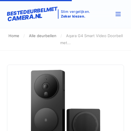
BESTEDEURBELMET
Slim vergelijken.
CAMERA.NL
Zeker kiezen.
Home
/
Alle deurbellen
/
Aqara G4 Smart Video Doorbell
met...