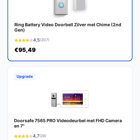
keuze voor wie op zoek is naar een betrouwbare en
slimme deurbel. Met zijn geavanceerde functies en
gebruiksgemak, biedt het een waardevolle aanvulling op
Ring Battery Video Doorbell Zilver met Chime (2nd
uw smart home.
Ontdek alle specificaties en vergelijk
Gen)
prijzen op bestedeurbelmetcamera.nl. Kies bewust
4,5
(207)
wat perfect past bij jouw behoeften!
€95,49
Upgrade
Doorsafe 7565 PRO Videodeurbel met FHD Camera
en 7"
4,7
(26)